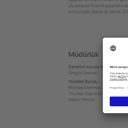
uluslararası ihracat pazarlarında
sonucuydu. Buna ek olarak, 20
Müdürlük
Denetim kurulu başkanı
Gregor Greinert
Yönetim Kurulu
Michael Demmer (Board chair
Thomas Stammel
Martin Winkle