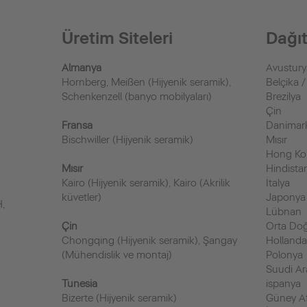
Üretim Siteleri
Dağıt
Almanya
Avustury
Hornberg, Meißen (Hijyenik seramik),
Belçika 
Schenkenzell (banyo mobilyaları)
Brezilya
Çin
Fransa
Danimar
Bischwiller (Hijyenik seramik)
Mısır
Hong K
Mısır
Hindista
Kairo (Hijyenik seramik), Kairo (Akrilik
İtalya
küvetler)
Japonya
H,
Lübnan
Çin
Orta Do
Chongqing (Hijyenik seramik), Şangay
Holland
(Mühendislik ve montaj)
Polonya
Suudi Ar
Tunesia
ispanya
Bizerte (Hijyenik seramik)
Güney Af