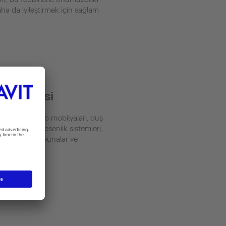
aha da iyileştirmek için sağlam
Yalpezesi
seramik, banyo mobilyaları, duş
 ve banyoları, esenlik sistemleri,
ş klozetleri, saunalar ve
ar.