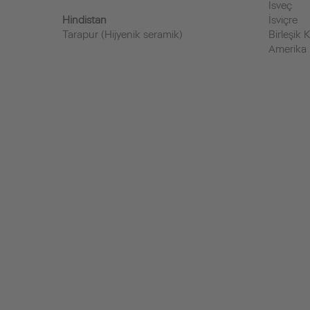
İsveç
Hindistan
İsviçre
Tarapur (Hijyenik seramik)
Birleşik K
Amerika B