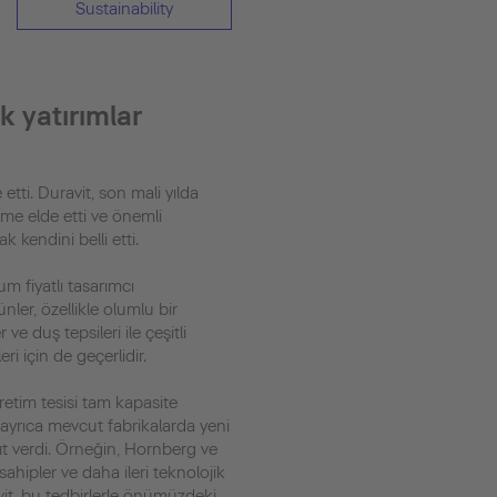
Sustainability
k yatırımlar
etti. Duravit, son mali yılda
üme elde etti ve önemli
k kendini belli etti.
um fiyatlı tasarımcı
nler, özellikle olumlu bir
ve duş tepsileri ile çeşitli
i için de geçerlidir.
retim tesisi tam kapasite
 ayrıca mevcut fabrikalarda yeni
ıt verdi. Örneğin, Hornberg ve
ahipler ve daha ileri teknolojik
vit, bu tedbirlerle önümüzdeki