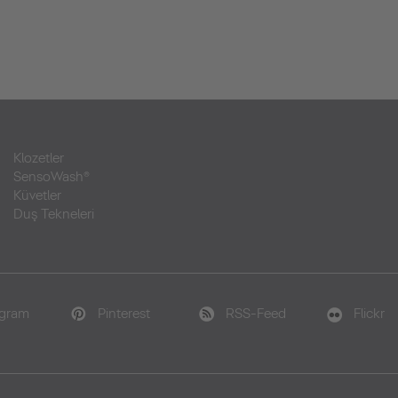
Klozetler
SensoWash®
Küvetler
Duş Tekneleri
agram
Pinterest
RSS-Feed
Flickr