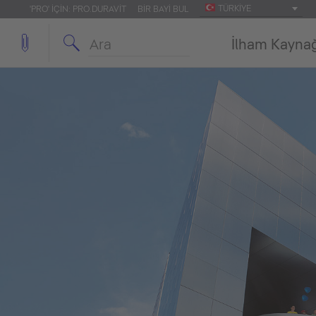
TÜRKIYE
'PRO' IÇIN: PRO.DURAVIT
BIR BAYI BUL
İlham Kayna