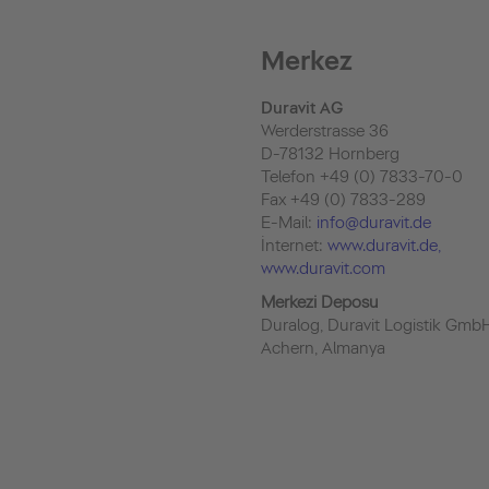
Merkez
Duravit AG
Werderstrasse 36
D-78132 Hornberg
Telefon +49 (0) 7833-70-0
Fax +49 (0) 7833-289
E-Mail:
info@duravit.de
İnternet:
www.duravit.de
,
www.duravit.com
Merkezi Deposu
Duralog, Duravit Logistik Gmb
Achern, Almanya