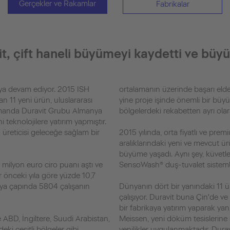
Gerçekler ve Rakamlar
Fabrikalar
it, çift haneli büyümeyi kaydetti ve büyü
ya devam ediyor. 2015 ISH
ortalamanın üzerinde başarı elde 
lan 11 yeni ürün, uluslararası
yine proje işinde önemli bir büy
zamanda Duravit Grubu Almanya
bölgelerdeki rekabetten ayrı olara
i teknolojilere yatırım yapmıştır.
üreticisi geleceğe sağlam bir
2015 yılında, orta fiyatlı ve premi
aralıklarındaki yeni ve mevcut ürü
büyüme yaşadı. Aynı şey, küvetler 
 milyon euro ciro puanı aştı ve
SensoWash® duş-tuvalet sistemler
r önceki yıla göre yüzde 10,7
ya çapında 5804 çalışanın
Dünyanın dört bir yanındaki 11 ü
.
çalışıyor. Duravit buna Çin'de ve
bir fabrikaya yatırım yaparak yan
le ABD, İngiltere, Suudi Arabistan,
Meissen, yeni döküm tesislerine s
eki çeşitli bölgeler gibi
yenilikler uygulanmaktadır. Dura