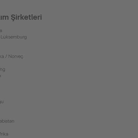
ım Şirketleri
a
/ Lüksemburg
ka / Norveç
ong
n
ğu
a
abistan
rika