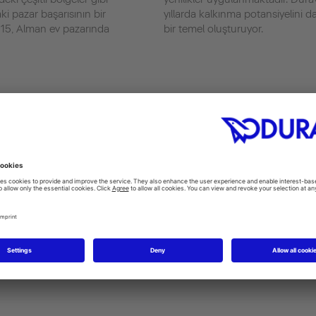
ki pazar başarısının bir
yıllarda kalkınma potansiyelini d
15, Alman ev pazarında
bir temel oluşturuyor.
Veri
Ürün 
2015 geliri
Hijyenik 
432,3 Mio. Euro (Grup)
tekneleri
ayrıca du
Vakıf
aksesuarl
man)
1817