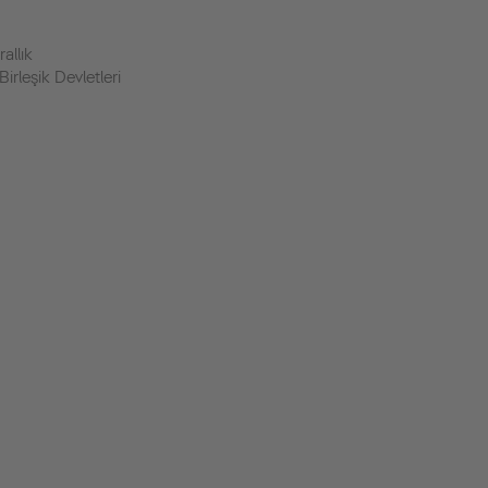
rallık
irleşik Devletleri