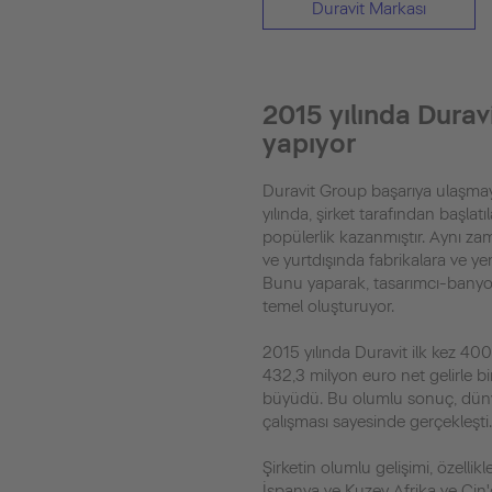
Duravit Markası
2015 yılında Durav
yapıyor
Duravit Group başarıya ulaşma
yılında, şirket tarafından başlatı
popülerlik kazanmıştır. Aynı 
ve yurtdışında fabrikalara ve yen
Bunu yaparak, tasarımcı-banyo 
temel oluşturuyor.
2015 yılında Duravit ilk kez 400
432,3 milyon euro net gelirle bi
büyüdü. Bu olumlu sonuç, dün
çalışması sayesinde gerçekleşti
Şirketin olumlu gelişimi, özellik
İspanya ve Kuzey Afrika ve Çin'd