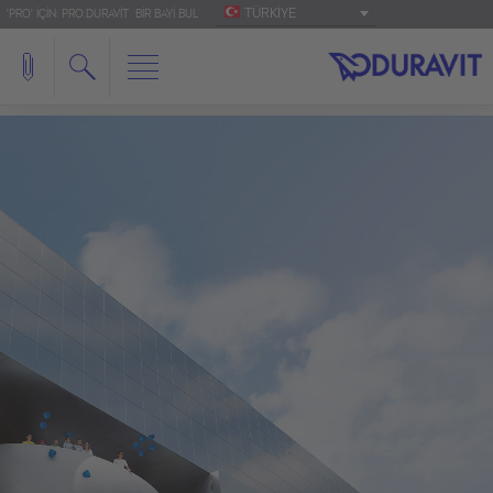
TÜRKIYE
'PRO' IÇIN: PRO.DURAVIT
BIR BAYI BUL