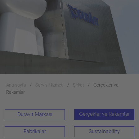
Ana sayfa
Servis Hizmeti
Şirket
Gerçekler ve
Rakamlar
Gerçekler ve Rakamlar
Duravit Markası
Fabrikalar
Sustainability