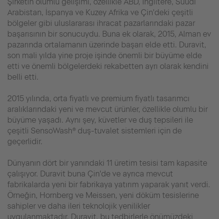
Şirketin olumlu gelişimi, özellikle ABD, İngiltere, Suudi
Arabistan, İspanya ve Kuzey Afrika ve Çin'deki çeşitli
bölgeler gibi uluslararası ihracat pazarlarındaki pazar
başarısının bir sonucuydu. Buna ek olarak, 2015, Alman ev
pazarında ortalamanın üzerinde başarı elde etti. Duravit,
son mali yılda yine proje işinde önemli bir büyüme elde
etti ve önemli bölgelerdeki rekabetten ayrı olarak kendini
belli etti.
2015 yılında, orta fiyatlı ve premium fiyatlı tasarımcı
aralıklarındaki yeni ve mevcut ürünler, özellikle olumlu bir
büyüme yaşadı. Aynı şey, küvetler ve duş tepsileri ile
çeşitli SensoWash® duş-tuvalet sistemleri için de
geçerlidir.
Dünyanın dört bir yanındaki 11 üretim tesisi tam kapasite
çalışıyor. Duravit buna Çin'de ve ayrıca mevcut
fabrikalarda yeni bir fabrikaya yatırım yaparak yanıt verdi.
Örneğin, Hornberg ve Meissen, yeni döküm tesislerine
sahipler ve daha ileri teknolojik yenilikler
uygulanmaktadır. Duravit, bu tedbirlerle önümüzdeki