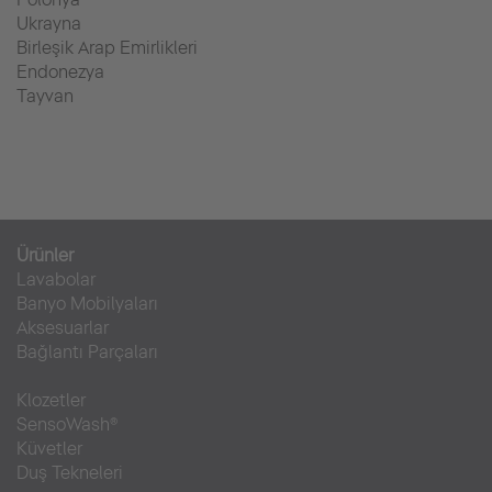
Ukrayna
Birleşik Arap Emirlikleri
Endonezya
Tayvan
Ürünler
Lavabolar
Banyo Mobilyaları
Aksesuarlar
Bağlantı Parçaları
Klozetler
SensoWash®
Küvetler
Duş Tekneleri