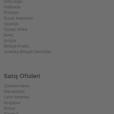
Orta Doğu
Hollanda
Polonya
Suudi Arabistan
ispanya
Güney Afrika
İsveç
İsviçre
Birleşik Krallık
Amerika Birleşik Devletleri
Satış Ofisleri
Çekoslovakya
Macaristan
Latin Amerika
Singapur
Rusya
Polonya