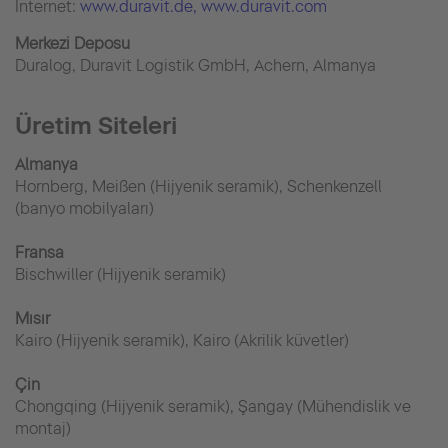
İnternet:
www.duravit.de
, www.duravit.com
Merkezi Deposu
Duralog, Duravit Logistik GmbH, Achern, Almanya
Üretim Siteleri
Almanya
Hornberg, Meißen (Hijyenik seramik), Schenkenzell
(banyo mobilyaları)
Fransa
Bischwiller (Hijyenik seramik)
Mısır
Kairo (Hijyenik seramik), Kairo (Akrilik küvetler)
Çin
Chongqing (Hijyenik seramik), Şangay (Mühendislik ve
montaj)