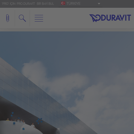
TÜRKIYE
'PRO' IÇIN: PRO.DURAVIT
BIR BAYI BUL