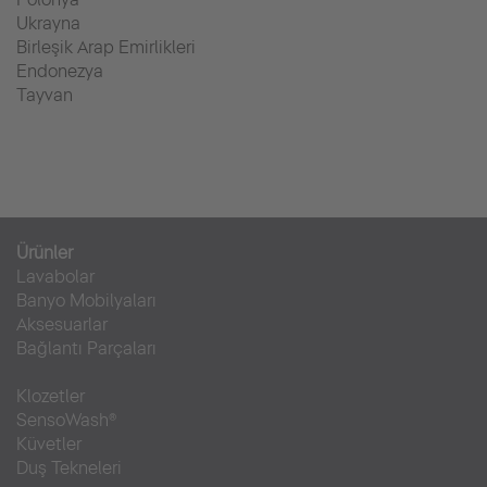
Ukrayna
Birleşik Arap Emirlikleri
Endonezya
Tayvan
Ürünler
Lavabolar
Banyo Mobilyaları
Aksesuarlar
Bağlantı Parçaları
Klozetler
SensoWash®
Küvetler
Duş Tekneleri