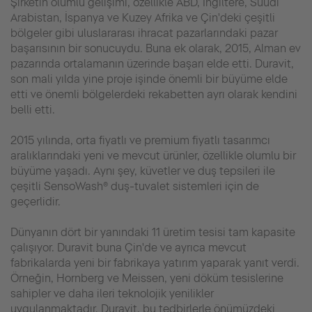
Şirketin olumlu gelişimi, özellikle ABD, İngiltere, Suudi
Arabistan, İspanya ve Kuzey Afrika ve Çin'deki çeşitli
bölgeler gibi uluslararası ihracat pazarlarındaki pazar
başarısının bir sonucuydu. Buna ek olarak, 2015, Alman ev
pazarında ortalamanın üzerinde başarı elde etti. Duravit,
son mali yılda yine proje işinde önemli bir büyüme elde
etti ve önemli bölgelerdeki rekabetten ayrı olarak kendini
belli etti.
2015 yılında, orta fiyatlı ve premium fiyatlı tasarımcı
aralıklarındaki yeni ve mevcut ürünler, özellikle olumlu bir
büyüme yaşadı. Aynı şey, küvetler ve duş tepsileri ile
çeşitli SensoWash® duş-tuvalet sistemleri için de
geçerlidir.
Dünyanın dört bir yanındaki 11 üretim tesisi tam kapasite
çalışıyor. Duravit buna Çin'de ve ayrıca mevcut
fabrikalarda yeni bir fabrikaya yatırım yaparak yanıt verdi.
Örneğin, Hornberg ve Meissen, yeni döküm tesislerine
sahipler ve daha ileri teknolojik yenilikler
uygulanmaktadır. Duravit, bu tedbirlerle önümüzdeki