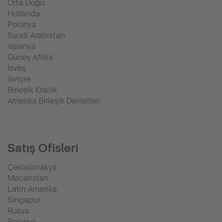
Orta Doğu
Hollanda
Polonya
Suudi Arabistan
ispanya
Güney Afrika
İsveç
İsviçre
Birleşik Krallık
Amerika Birleşik Devletleri
Satış Ofisleri
Çekoslovakya
Macaristan
Latin Amerika
Singapur
Rusya
Polonya