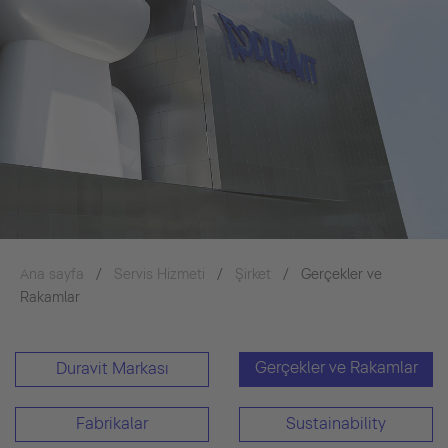
Ana sayfa
Servis Hizmeti
Şirket
Gerçekler ve
Rakamlar
Gerçekler ve Rakamlar
Duravit Markası
Fabrikalar
Sustainability