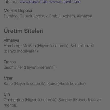
İnternet:
www.duravit.de
, www.duravit.com
Merkezi Deposu
Duralog, Duravit Logistik GmbH, Achern, Almanya
Üretim Siteleri
Almanya
Hornberg, Meißen (Hijyenik seramik), Schenkenzell
(banyo mobilyaları)
Fransa
Bischwiller (Hijyenik seramik)
Mısır
Kairo (Hijyenik seramik), Kairo (Akrilik küvetler)
Çin
Chongqing (Hijyenik seramik), Şangay (Mühendislik ve
montaj)