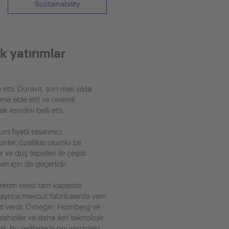
Sustainability
k yatırımlar
etti. Duravit, son mali yılda
üme elde etti ve önemli
k kendini belli etti.
um fiyatlı tasarımcı
nler, özellikle olumlu bir
ve duş tepsileri ile çeşitli
i için de geçerlidir.
retim tesisi tam kapasite
 ayrıca mevcut fabrikalarda yeni
ıt verdi. Örneğin, Hornberg ve
ahipler ve daha ileri teknolojik
vit, bu tedbirlerle önümüzdeki