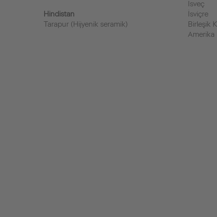
İsveç
Hindistan
İsviçre
Tarapur (Hijyenik seramik)
Birleşik K
Amerika B