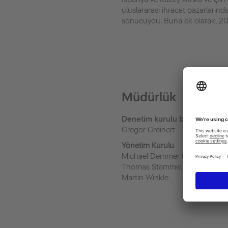
uluslararası ihracat pazarlarında
sonucuydu. Buna ek olarak, 20
Müdürlük
Denetim kurulu başkanı
Gregor Greinert
Yönetim Kurulu
Michael Demmer (Board chair
Thomas Stammel
Martin Winkle