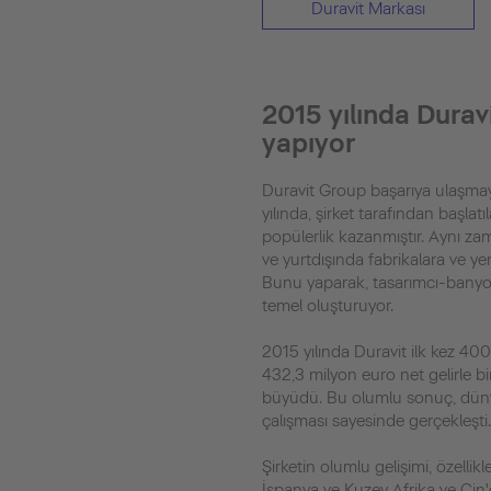
Duravit Markası
2015 yılında Durav
yapıyor
Duravit Group başarıya ulaşma
yılında, şirket tarafından başlatı
popülerlik kazanmıştır. Aynı 
ve yurtdışında fabrikalara ve yen
Bunu yaparak, tasarımcı-banyo 
temel oluşturuyor.
2015 yılında Duravit ilk kez 400
432,3 milyon euro net gelirle bi
büyüdü. Bu olumlu sonuç, dün
çalışması sayesinde gerçekleşti
Şirketin olumlu gelişimi, özellik
İspanya ve Kuzey Afrika ve Çin'd