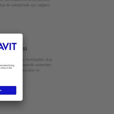
aha da iyileştirmek için sağlam
Yalpezesi
seramik, banyo mobilyaları, duş
 ve banyoları, esenlik sistemleri,
ş klozetleri, saunalar ve
ar.