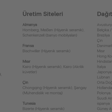
Üretim Siteleri
Dağıt
Almanya
Avustury
Hornberg, Meißen (Hijyenik seramik),
Belçika 
Schenkenzell (banyo mobilyaları)
Brezilya
Çin
Fransa
Danimar
Bischwiller (Hijyenik seramik)
Mısır
Hong K
Mısır
Hindista
Kairo (Hijyenik seramik), Kairo (Akrilik
İtalya
küvetler)
Japonya
H,
Lübnan
Çin
Orta Do
Chongqing (Hijyenik seramik), Şangay
Holland
(Mühendislik ve montaj)
Polonya
Suudi Ar
Tunesia
ispanya
Bizerte (Hijyenik seramik)
Güney Af