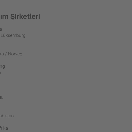
ım Şirketleri
a
/ Lüksemburg
ka / Norveç
ong
n
ğu
a
abistan
rika