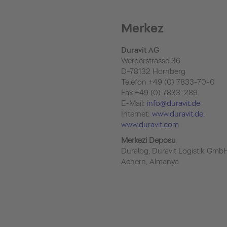
Merkez
Duravit AG
Werderstrasse 36
D-78132 Hornberg
Telefon +49 (0) 7833-70-0
Fax +49 (0) 7833-289
E-Mail:
info@duravit.de
İnternet:
www.duravit.de
,
www.duravit.com
Merkezi Deposu
Duralog, Duravit Logistik Gmb
Achern, Almanya