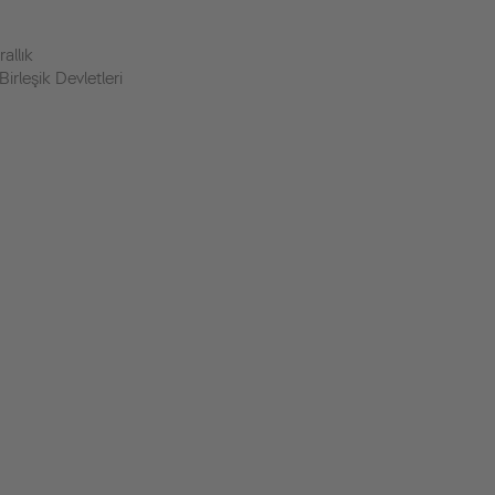
rallık
irleşik Devletleri