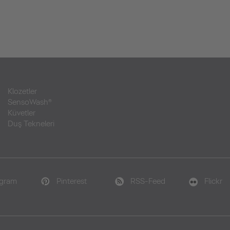
Klozetler
SensoWash®
Küvetler
Duş Tekneleri
agram
Pinterest
RSS-Feed
Flickr