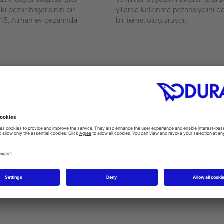
ki pazar başarısının bir
yıllarda kalkınma potansiyelini d
15, Alman ev pazarında
bir temel oluşturuyor.
Veri
Ürün 
2015 geliri
Hijyenik 
432,3 Mio. Euro (Grup)
tekneleri
ayrıca du
Vakıf
aksesuarl
man)
1817