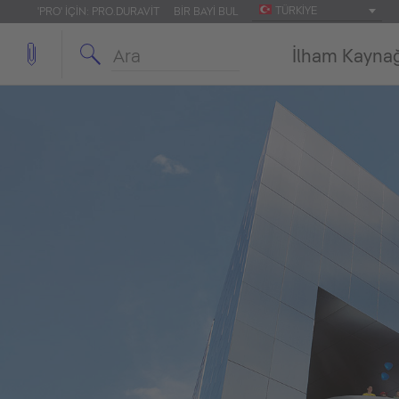
TÜRKIYE
'PRO' IÇIN: PRO.DURAVIT
BIR BAYI BUL
İlham Kayna