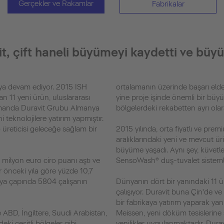
Gerçekler ve Rakamlar
Fabrikalar
it, çift haneli büyümeyi kaydetti ve büyü
ya devam ediyor. 2015 ISH
ortalamanın üzerinde başarı elde 
lan 11 yeni ürün, uluslararası
yine proje işinde önemli bir büy
zamanda Duravit Grubu Almanya
bölgelerdeki rekabetten ayrı olara
i teknolojilere yatırım yapmıştır.
üreticisi geleceğe sağlam bir
2015 yılında, orta fiyatlı ve premi
aralıklarındaki yeni ve mevcut ürü
büyüme yaşadı. Aynı şey, küvetler 
 milyon euro ciro puanı aştı ve
SensoWash® duş-tuvalet sistemler
r önceki yıla göre yüzde 10,7
ya çapında 5804 çalışanın
Dünyanın dört bir yanındaki 11 ü
.
çalışıyor. Duravit buna Çin'de ve
bir fabrikaya yatırım yaparak yan
le ABD, İngiltere, Suudi Arabistan,
Meissen, yeni döküm tesislerine s
eki çeşitli bölgeler gibi
yenilikler uygulanmaktadır. Dura