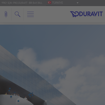
TÜRKIYE
'PRO' IÇIN: PRO.DURAVIT
BIR BAYI BUL