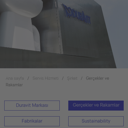
Ana sayfa
Servis Hizmeti
Şirket
Gerçekler ve
Rakamlar
Gerçekler ve Rakamlar
Duravit Markası
Fabrikalar
Sustainability