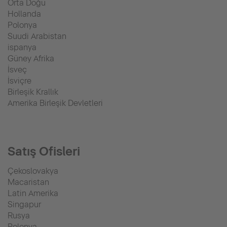
Orta Doğu
Hollanda
Polonya
Suudi Arabistan
ispanya
Güney Afrika
İsveç
İsviçre
Birleşik Krallık
Amerika Birleşik Devletleri
Satış Ofisleri
Çekoslovakya
Macaristan
Latin Amerika
Singapur
Rusya
Polonya