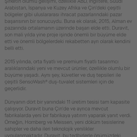
Şirketin olumlu gelişimi, özellikle ABD, İngiltere, Suudi
Arabistan, İspanya ve Kuzey Afrika ve Çin'deki çeşitli
bölgeler gibi uluslararası ihracat pazarlarındaki pazar
başarısının bir sonucuydu. Buna ek olarak, 2015, Alman ev
pazarında ortalamanın üzerinde başarı elde etti. Duravit,
son mali yılda yine proje işinde önemli bir büyüme elde
etti ve önemli bölgelerdeki rekabetten ayrı olarak kendini
belli etti.
2015 yılında, orta fiyatlı ve premium fiyatlı tasarımcı
aralıklarındaki yeni ve mevcut ürünler, özellikle olumlu bir
büyüme yaşadı. Aynı şey, küvetler ve duş tepsileri ile
çeşitli SensoWash® duş-tuvalet sistemleri için de
geçerlidir.
Dünyanın dört bir yanındaki 11 üretim tesisi tam kapasite
çalışıyor. Duravit buna Çin'de ve ayrıca mevcut
fabrikalarda yeni bir fabrikaya yatırım yaparak yanıt verdi.
Örneğin, Hornberg ve Meissen, yeni döküm tesislerine
sahipler ve daha ileri teknolojik yenilikler
uygulanmaktadır. Duravit, bu tedbirlerle önümüzdeki