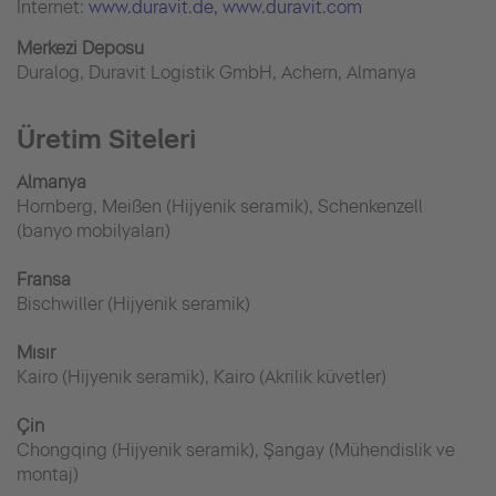
İnternet:
www.duravit.de
, www.duravit.com
Merkezi Deposu
Duralog, Duravit Logistik GmbH, Achern, Almanya
Üretim Siteleri
Almanya
Hornberg, Meißen (Hijyenik seramik), Schenkenzell
(banyo mobilyaları)
Fransa
Bischwiller (Hijyenik seramik)
Mısır
Kairo (Hijyenik seramik), Kairo (Akrilik küvetler)
Çin
Chongqing (Hijyenik seramik), Şangay (Mühendislik ve
montaj)