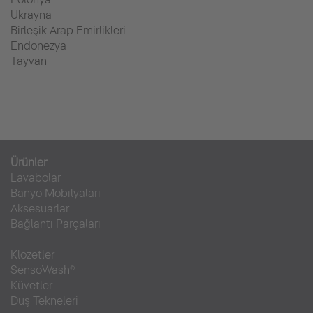
Ukrayna
Birleşik Arap Emirlikleri
Endonezya
Tayvan
Ürünler
Lavabolar
Banyo Mobilyaları
Aksesuarlar
Bağlantı Parçaları
Klozetler
SensoWash®
Küvetler
Duş Tekneleri