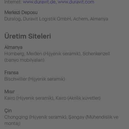
İnternet:
www.duravit.de
, www.duravit.com
Merkezi Deposu
Duralog, Duravit Logistik GmbH, Achern, Almanya
Üretim Siteleri
Almanya
Hornberg, Meißen (Hijyenik seramik), Schenkenzell
(banyo mobilyaları)
Fransa
Bischwiller (Hijyenik seramik)
Mısır
Kairo (Hijyenik seramik), Kairo (Akrilik küvetler)
Çin
Chongqing (Hijyenik seramik), Şangay (Mühendislik ve
montaj)