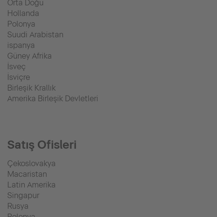
Orta Doğu
Hollanda
Polonya
Suudi Arabistan
ispanya
Güney Afrika
İsveç
İsviçre
Birleşik Krallık
Amerika Birleşik Devletleri
Satış Ofisleri
Çekoslovakya
Macaristan
Latin Amerika
Singapur
Rusya
Polonya