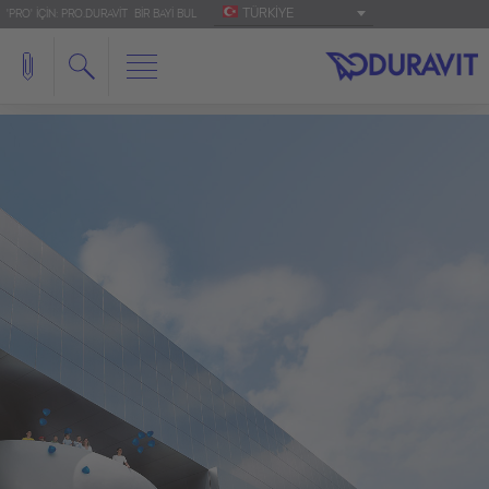
TÜRKIYE
'PRO' IÇIN: PRO.DURAVIT
BIR BAYI BUL