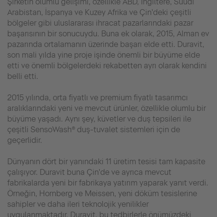
Şirketin olumlu gelişimi, özellikle ABD, İngiltere, Suudi
Arabistan, İspanya ve Kuzey Afrika ve Çin'deki çeşitli
bölgeler gibi uluslararası ihracat pazarlarındaki pazar
başarısının bir sonucuydu. Buna ek olarak, 2015, Alman ev
pazarında ortalamanın üzerinde başarı elde etti. Duravit,
son mali yılda yine proje işinde önemli bir büyüme elde
etti ve önemli bölgelerdeki rekabetten ayrı olarak kendini
belli etti.
2015 yılında, orta fiyatlı ve premium fiyatlı tasarımcı
aralıklarındaki yeni ve mevcut ürünler, özellikle olumlu bir
büyüme yaşadı. Aynı şey, küvetler ve duş tepsileri ile
çeşitli SensoWash® duş-tuvalet sistemleri için de
geçerlidir.
Dünyanın dört bir yanındaki 11 üretim tesisi tam kapasite
çalışıyor. Duravit buna Çin'de ve ayrıca mevcut
fabrikalarda yeni bir fabrikaya yatırım yaparak yanıt verdi.
Örneğin, Hornberg ve Meissen, yeni döküm tesislerine
sahipler ve daha ileri teknolojik yenilikler
uygulanmaktadır. Duravit, bu tedbirlerle önümüzdeki