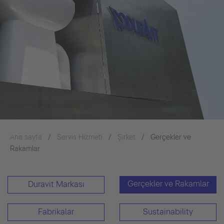
Ana sayfa
Servis Hizmeti
Şirket
Gerçekler ve
Rakamlar
Gerçekler ve Rakamlar
Duravit Markası
Fabrikalar
Sustainability