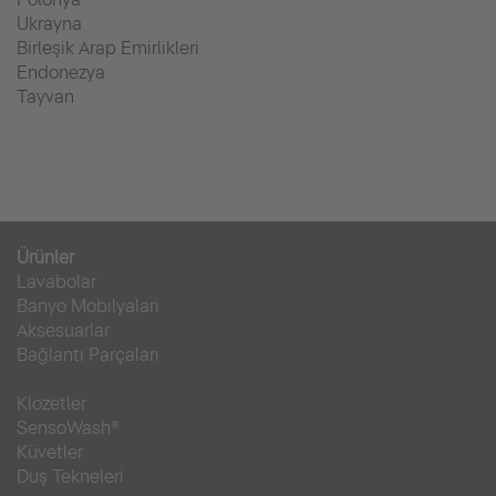
Ukrayna
Birleşik Arap Emirlikleri
Endonezya
Tayvan
Ürünler
Lavabolar
Banyo Mobilyaları
Aksesuarlar
Bağlantı Parçaları
Klozetler
SensoWash®
Küvetler
Duş Tekneleri