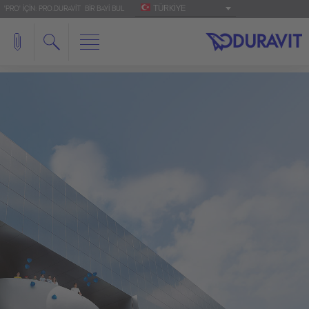
TÜRKIYE
'PRO' IÇIN: PRO.DURAVIT
BIR BAYI BUL