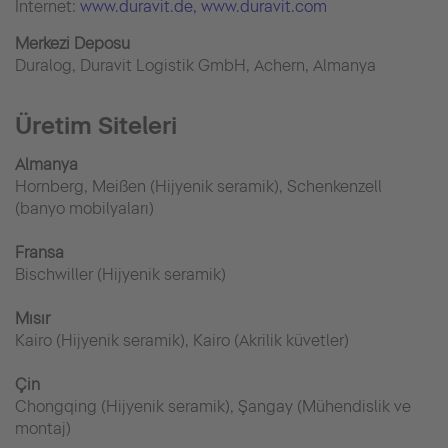
İnternet:
www.duravit.de
, www.duravit.com
Merkezi Deposu
Duralog, Duravit Logistik GmbH, Achern, Almanya
Üretim Siteleri
Almanya
Hornberg, Meißen (Hijyenik seramik), Schenkenzell
(banyo mobilyaları)
Fransa
Bischwiller (Hijyenik seramik)
Mısır
Kairo (Hijyenik seramik), Kairo (Akrilik küvetler)
Çin
Chongqing (Hijyenik seramik), Şangay (Mühendislik ve
montaj)