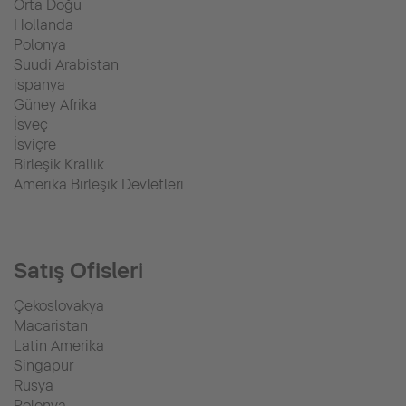
Orta Doğu
Hollanda
Polonya
Suudi Arabistan
ispanya
Güney Afrika
İsveç
İsviçre
Birleşik Krallık
Amerika Birleşik Devletleri
Satış Ofisleri
Çekoslovakya
Macaristan
Latin Amerika
Singapur
Rusya
Polonya