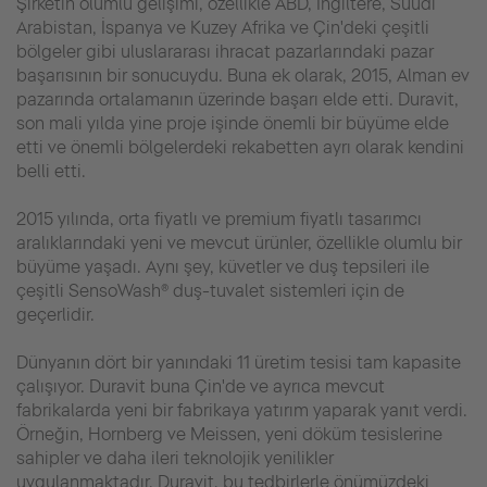
Şirketin olumlu gelişimi, özellikle ABD, İngiltere, Suudi
Arabistan, İspanya ve Kuzey Afrika ve Çin'deki çeşitli
bölgeler gibi uluslararası ihracat pazarlarındaki pazar
başarısının bir sonucuydu. Buna ek olarak, 2015, Alman ev
pazarında ortalamanın üzerinde başarı elde etti. Duravit,
son mali yılda yine proje işinde önemli bir büyüme elde
etti ve önemli bölgelerdeki rekabetten ayrı olarak kendini
belli etti.
2015 yılında, orta fiyatlı ve premium fiyatlı tasarımcı
aralıklarındaki yeni ve mevcut ürünler, özellikle olumlu bir
büyüme yaşadı. Aynı şey, küvetler ve duş tepsileri ile
çeşitli SensoWash® duş-tuvalet sistemleri için de
geçerlidir.
Dünyanın dört bir yanındaki 11 üretim tesisi tam kapasite
çalışıyor. Duravit buna Çin'de ve ayrıca mevcut
fabrikalarda yeni bir fabrikaya yatırım yaparak yanıt verdi.
Örneğin, Hornberg ve Meissen, yeni döküm tesislerine
sahipler ve daha ileri teknolojik yenilikler
uygulanmaktadır. Duravit, bu tedbirlerle önümüzdeki