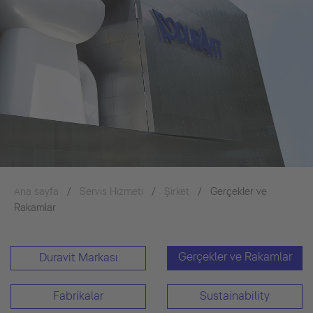
Ana sayfa
Servis Hizmeti
Şirket
Gerçekler ve
Rakamlar
Gerçekler ve Rakamlar
Duravit Markası
Fabrikalar
Sustainability