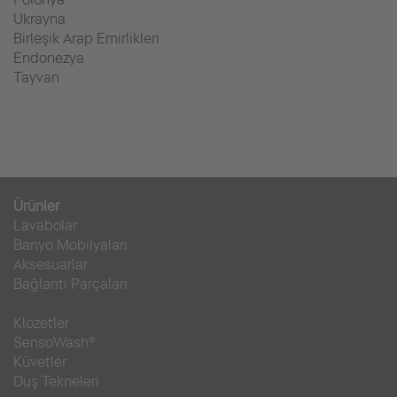
Ukrayna
Birleşik Arap Emirlikleri
Endonezya
Tayvan
Ürünler
Lavabolar
Banyo Mobilyaları
Aksesuarlar
Bağlantı Parçaları
Klozetler
SensoWash®
Küvetler
Duş Tekneleri