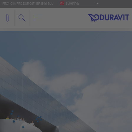
TÜRKIYE
'PRO' IÇIN: PRO.DURAVIT
BIR BAYI BUL