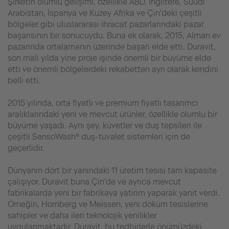
Şirketin olumlu gelişimi, özellikle ABD, İngiltere, Suudi
Arabistan, İspanya ve Kuzey Afrika ve Çin'deki çeşitli
bölgeler gibi uluslararası ihracat pazarlarındaki pazar
başarısının bir sonucuydu. Buna ek olarak, 2015, Alman ev
pazarında ortalamanın üzerinde başarı elde etti. Duravit,
son mali yılda yine proje işinde önemli bir büyüme elde
etti ve önemli bölgelerdeki rekabetten ayrı olarak kendini
belli etti.
2015 yılında, orta fiyatlı ve premium fiyatlı tasarımcı
aralıklarındaki yeni ve mevcut ürünler, özellikle olumlu bir
büyüme yaşadı. Aynı şey, küvetler ve duş tepsileri ile
çeşitli SensoWash® duş-tuvalet sistemleri için de
geçerlidir.
Dünyanın dört bir yanındaki 11 üretim tesisi tam kapasite
çalışıyor. Duravit buna Çin'de ve ayrıca mevcut
fabrikalarda yeni bir fabrikaya yatırım yaparak yanıt verdi.
Örneğin, Hornberg ve Meissen, yeni döküm tesislerine
sahipler ve daha ileri teknolojik yenilikler
uygulanmaktadır. Duravit, bu tedbirlerle önümüzdeki