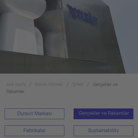
Ana sayfa
Servis Hizmeti
Şirket
Gerçekler ve
Rakamlar
Gerçekler ve Rakamlar
Duravit Markası
Fabrikalar
Sustainability