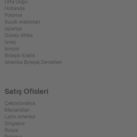
Orta Doğu
Hollanda
Polonya
Suudi Arabistan
ispanya
Güney Afrika
İsveç
İsviçre
Birleşik Krallık
Amerika Birleşik Devletleri
Satış Ofisleri
Çekoslovakya
Macaristan
Latin Amerika
Singapur
Rusya
Polonya