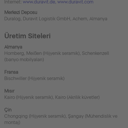
İnternet:
www.duravit.de
, www.duravit.com
Merkezi Deposu
Duralog, Duravit Logistik GmbH, Achern, Almanya
Üretim Siteleri
Almanya
Hornberg, Meißen (Hijyenik seramik), Schenkenzell
(banyo mobilyaları)
Fransa
Bischwiller (Hijyenik seramik)
Mısır
Kairo (Hijyenik seramik), Kairo (Akrilik küvetler)
Çin
Chongqing (Hijyenik seramik), Şangay (Mühendislik ve
montaj)