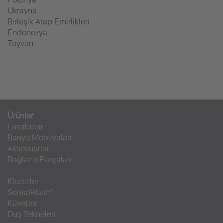
Ukrayna
Birleşik Arap Emirlikleri
Endonezya
Tayvan
Ürünler
Lavabolar
Banyo Mobilyaları
Aksesuarlar
Bağlantı Parçaları
Klozetler
SensoWash®
Küvetler
Duş Tekneleri