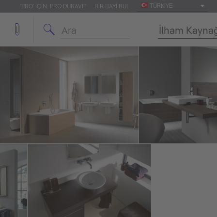
TÜRKIYE
'PRO' IÇIN: PRO.DURAVIT
BIR BAYI BUL
İlham Kayna