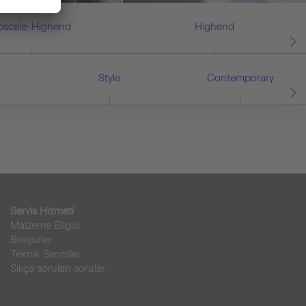
pscale-Highend
Highend
Style
Contemporary
Servis Hizmeti
Malzeme Bilgisi
Broşürler
Teknik Servisler
Sıkça sorulan sorular