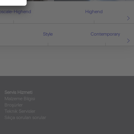
pscale-Highend
Highend
Style
Contemporary
Servis Hizmeti
Malzeme Bilgisi
Broşürler
Teknik Servisler
Sıkça sorulan sorular