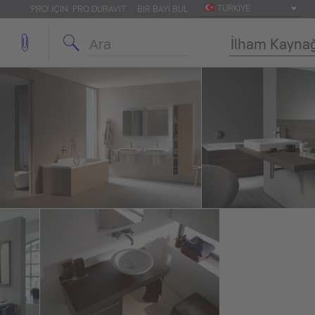
TÜRKIYE
'PRO' IÇIN: PRO.DURAVIT
BIR BAYI BUL
İlham Kayna