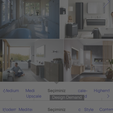
Medium
Medium-
Seçiminiz
Tümü
Upscale-
Highend
Upscale
Highend
Design Demand
Modern
Mediterranean
Asian
Seçiminiz
Tümü
Classic
Style
Contem