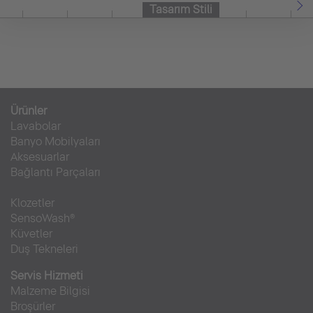
Tasarım Stili
Ürünler
Lavabolar
Banyo Mobilyaları
Aksesuarlar
Bağlantı Parçaları
Klozetler
SensoWash®
Küvetler
Duş Tekneleri
Servis Hizmeti
Malzeme Bilgisi
Broşürler