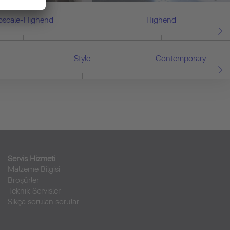
pscale-Highend
Highend
Style
Contemporary
Servis Hizmeti
Malzeme Bilgisi
Broşürler
Teknik Servisler
Sıkça sorulan sorular