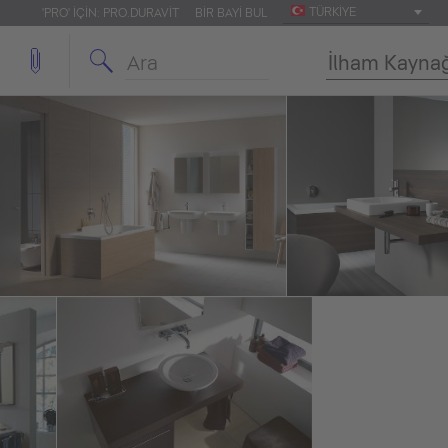
TÜRKIYE
'PRO' IÇIN: PRO.DURAVIT
BIR BAYI BUL
İlham Kayna