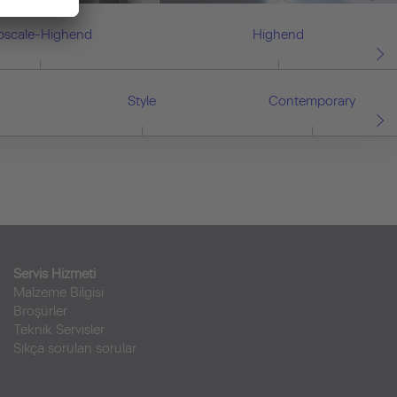
pscale-Highend
Highend
Style
Contemporary
Servis Hizmeti
Malzeme Bilgisi
Broşürler
Teknik Servisler
Sıkça sorulan sorular