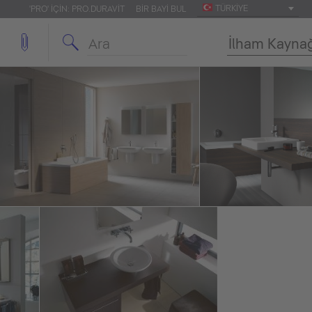
TÜRKIYE
'PRO' IÇIN: PRO.DURAVIT
BIR BAYI BUL
İlham Kayna