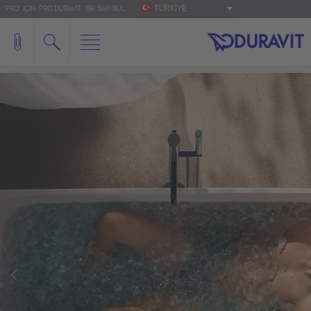
TÜRKIYE
'PRO' IÇIN: PRO.DURAVIT
BIR BAYI BUL