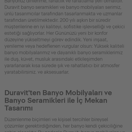
Banyonuz dinlenme, rahatlık ve rahatlama yeri olmalıdır.
Duravit banyo seramikleri ve banyo mobilyaları serimiz,
ünlü tasarımcılar tarafından tasarlanmakta ve uzmanlar
tarafından üretilmektedir. 200 yılı aşkın bir süredir
müşterilerine en iyi kaliteyi, sofistike işlevselliği ve çekici
estetiği sağlıyorlar. Her Gününüzü yeni bir konfor
düzeyine yükseltmeyi görev edindik. Yeni inşaat,
yenileme veya hedeflenen vurgular olsun: Yüksek kaliteli
banyo mobilyalarımız ve dayanıklı banyo seramiklerimiz
ile duş, küvet, musluk arasındaki etkileşimden
yararlanarak kısa sürede şık ve rahatlatıcı bir atmosfer
yaratabilirsiniz. ve aksesuarlar.
Duravit'ten Banyo Mobilyaları ve
Banyo Seramikleri ile İç Mekan
Tasarımı
Düzenlenme biçimleri ve kişisel tercihler bireysel
çözümler gerektirdiğinden, her banyo kendi çekiciliğine