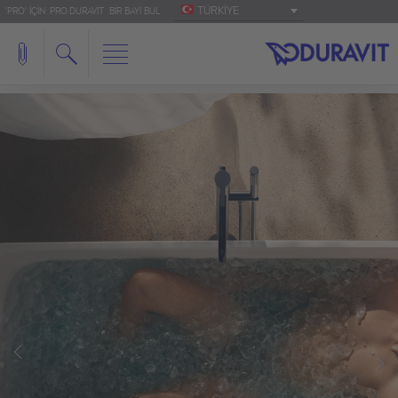
TÜRKIYE
'PRO' IÇIN: PRO.DURAVIT
BIR BAYI BUL