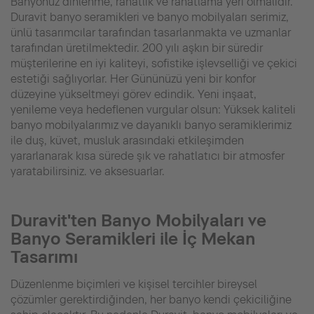
Banyonuz dinlenme, rahatlık ve rahatlama yeri olmalıdır.
Duravit banyo seramikleri ve banyo mobilyaları serimiz,
ünlü tasarımcılar tarafından tasarlanmakta ve uzmanlar
tarafından üretilmektedir. 200 yılı aşkın bir süredir
müşterilerine en iyi kaliteyi, sofistike işlevselliği ve çekici
estetiği sağlıyorlar. Her Gününüzü yeni bir konfor
düzeyine yükseltmeyi görev edindik. Yeni inşaat,
yenileme veya hedeflenen vurgular olsun: Yüksek kaliteli
banyo mobilyalarımız ve dayanıklı banyo seramiklerimiz
ile duş, küvet, musluk arasındaki etkileşimden
yararlanarak kısa sürede şık ve rahatlatıcı bir atmosfer
yaratabilirsiniz. ve aksesuarlar.
Duravit'ten Banyo Mobilyaları ve
Banyo Seramikleri ile İç Mekan
Tasarımı
Düzenlenme biçimleri ve kişisel tercihler bireysel
çözümler gerektirdiğinden, her banyo kendi çekiciliğine