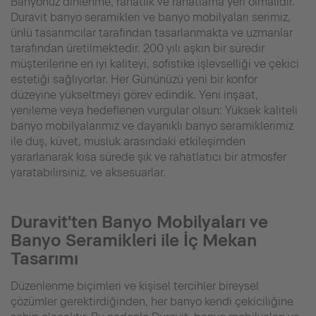
Banyonuz dinlenme, rahatlık ve rahatlama yeri olmalıdır.
Duravit banyo seramikleri ve banyo mobilyaları serimiz,
ünlü tasarımcılar tarafından tasarlanmakta ve uzmanlar
tarafından üretilmektedir. 200 yılı aşkın bir süredir
müşterilerine en iyi kaliteyi, sofistike işlevselliği ve çekici
estetiği sağlıyorlar. Her Gününüzü yeni bir konfor
düzeyine yükseltmeyi görev edindik. Yeni inşaat,
yenileme veya hedeflenen vurgular olsun: Yüksek kaliteli
banyo mobilyalarımız ve dayanıklı banyo seramiklerimiz
ile duş, küvet, musluk arasındaki etkileşimden
yararlanarak kısa sürede şık ve rahatlatıcı bir atmosfer
yaratabilirsiniz. ve aksesuarlar.
Duravit'ten Banyo Mobilyaları ve
Banyo Seramikleri ile İç Mekan
Tasarımı
Düzenlenme biçimleri ve kişisel tercihler bireysel
çözümler gerektirdiğinden, her banyo kendi çekiciliğine