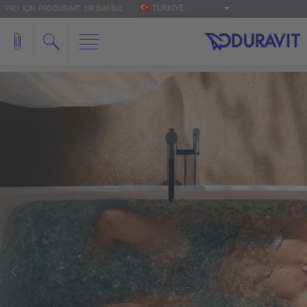
TÜRKIYE
'PRO' IÇIN: PRO.DURAVIT
BIR BAYI BUL