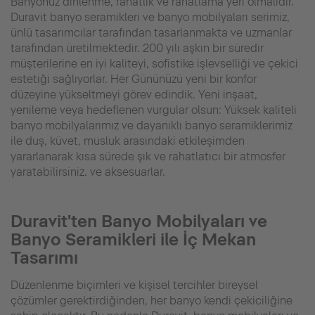
Banyonuz dinlenme, rahatlık ve rahatlama yeri olmalıdır.
Duravit banyo seramikleri ve banyo mobilyaları serimiz,
ünlü tasarımcılar tarafından tasarlanmakta ve uzmanlar
tarafından üretilmektedir. 200 yılı aşkın bir süredir
müşterilerine en iyi kaliteyi, sofistike işlevselliği ve çekici
estetiği sağlıyorlar. Her Gününüzü yeni bir konfor
düzeyine yükseltmeyi görev edindik. Yeni inşaat,
yenileme veya hedeflenen vurgular olsun: Yüksek kaliteli
banyo mobilyalarımız ve dayanıklı banyo seramiklerimiz
ile duş, küvet, musluk arasındaki etkileşimden
yararlanarak kısa sürede şık ve rahatlatıcı bir atmosfer
yaratabilirsiniz. ve aksesuarlar.
Duravit'ten Banyo Mobilyaları ve
Banyo Seramikleri ile İç Mekan
Tasarımı
Düzenlenme biçimleri ve kişisel tercihler bireysel
çözümler gerektirdiğinden, her banyo kendi çekiciliğine