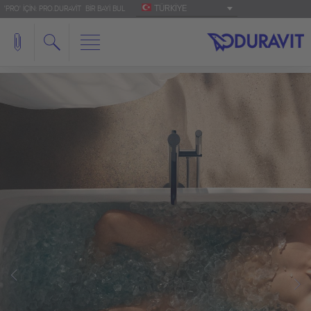
TÜRKIYE
'PRO' IÇIN: PRO.DURAVIT
BIR BAYI BUL