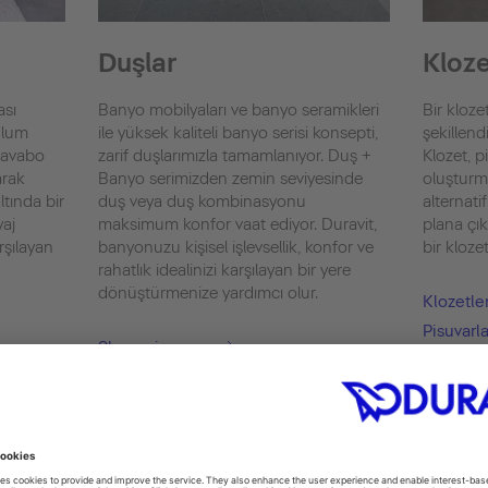
Duşlar
Kloze
ası
Banyo mobilyaları ve banyo seramikleri
Bir klo
rulum
ile yüksek kaliteli banyo serisi konsepti,
şekillen
 lavabo
zarif duşlarımızla tamamlanıyor. Duş +
Klozet, p
arak
Banyo serimizden zemin seviyesinde
oluşturma
ltında bir
duş veya duş kombinasyonu
alternati
aj
maksimum konfor vaat ediyor. Duravit,
plana çı
arşılayan
banyonuzu kişisel işlevsellik, konfor ve
bir klozet
rahatlık idealinizi karşılayan bir yere
dönüştürmenize yardımcı olur.
Klozetle
Pisuvarla
Showering
Bideler
Shower + Bath
SensoWas
Kapaklar