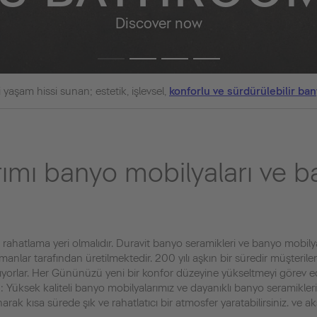
Discover now
 yaşam hissi sunan; estetik, işlevsel,
konforlu ve sürdürülebilir ban
rımı banyo mobilyaları ve 
ahatlama yeri olmalıdır. Duravit banyo seramikleri ve banyo mobilyal
lar tarafından üretilmektedir. 200 yılı aşkın bir süredir müşterilerine
sağlıyorlar. Her Gününüzü yeni bir konfor düzeyine yükseltmeyi görev e
 Yüksek kaliteli banyo mobilyalarımız ve dayanıklı banyo seramikleri
rak kısa sürede şık ve rahatlatıcı bir atmosfer yaratabilirsiniz. ve ak