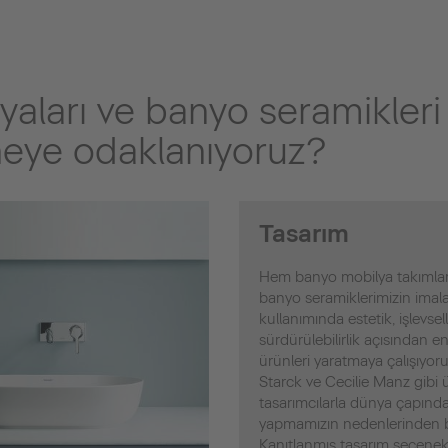
aları ve banyo seramikler
eye odaklanıyoruz?
Tasarım
Hem banyo mobilya takımla
banyo seramiklerimizin imal
kullanımında estetik, işlevsell
sürdürülebilirlik açısından en
ürünleri yaratmaya çalışıyoru
Starck ve Cecilie Manz gibi 
tasarımcılarla dünya çapında 
yapmamızın nedenlerinden b
Kanıtlanmış tasarım seçenekl