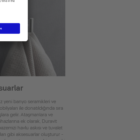
suarlar
 yeni banyo seramikleri ve
ilyaları ile donatıldığında sıra
lara gelir. Ataşmanlara ve
ihazlarına ek olarak, Duravit
azemizi havlu askısı ve tuvalet
arı gibi aksesuarlar oluşturur -