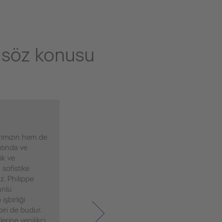
i söz konusu
rımızın hem de
atında ve
ik ve
 sofistike
z. Philippe
ünlü
işbirliği
iri de budur.
erine yenilikçi