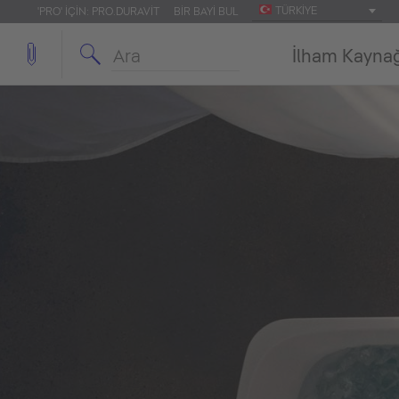
TÜRKIYE
'PRO' IÇIN: PRO.DURAVIT
BIR BAYI BUL
İlham Kayna