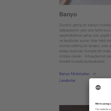
Banyo
Duravit, geniş bir banyo mobily
yelpazesinin yanı sıra farklı ku
seçeneklerine sahip çok çeşitli
ve lavabolar sunar. İster tekli ol
monte edilmiş bir lavabo, ister a
dolap bulunan komple bir maky
ünitesi olarak - ihtiyaçlarınızı k
modeli burada bulacaksınız.
Banyo Mobilyaları
Lavabolar