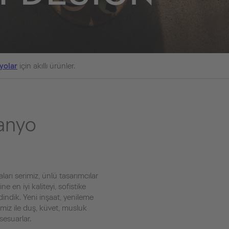
yolar
için akıllı ürünler.
banyo
arı serimiz, ünlü tasarımcılar
 en iyi kaliteyi, sofistike
dindik. Yeni inşaat, yenileme
miz ile duş, küvet, musluk
sesuarlar.