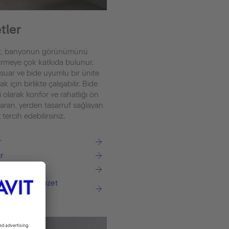
tler
zet, banyonun görünümünü
dirmeye çok katkıda bulunur.
isuar ve bide uyumlu bir ünite
k için birlikte çalışabilir. Bide
fi olarak konfor ve rahatlığı ön
karan, yerden tasarruf sağlayan
 tercih edebilirsiniz.
r
r
h® Akıllı Klozet
ı