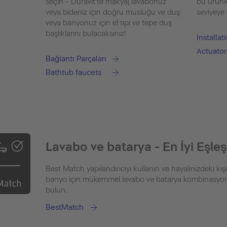
seçin - Duravit'te makyaj lavabonuz
bu ürünle
veya bideniz için doğru musluğu ve duş
seviyeye 
veya banyonuz için el tipi ve tepe duş
başlıklarını bulacaksınız!
Installa
Actuator
Bağlantı Parçaları
Bathtub faucets
Lavabo ve batarya - En İyi Eşle
Best Match yapılandırıcıyı kullanın ve hayalinizdeki kişi
banyo için mükemmel lavabo ve batarya kombinasy
bulun.
BestMatch