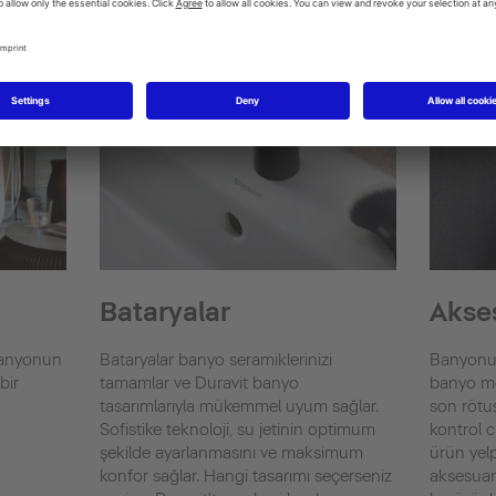
Bataryalar
Akse
 banyonun
Bataryalar banyo seramiklerinizi
Banyonuz
bir
tamamlar ve Duravit banyo
banyo mob
tasarımlarıyla mükemmel uyum sağlar.
son rötuş
Sofistike teknoloji, su jetinin optimum
kontrol c
şekilde ayarlanmasını ve maksimum
ürün yelp
konfor sağlar. Hangi tasarımı seçerseniz
aksesuarl