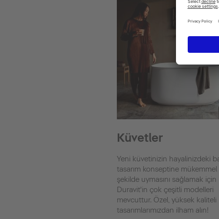
Küvetler
Yeni küvetinizin hayalinizdeki
tasarım konseptine mükemmel 
şekilde uymasını sağlamak için
Duravit'in çok çeşitli modelleri
mevcuttur. Özel, yüksek kaliteli
tasarımlarımızdan ilham alın!