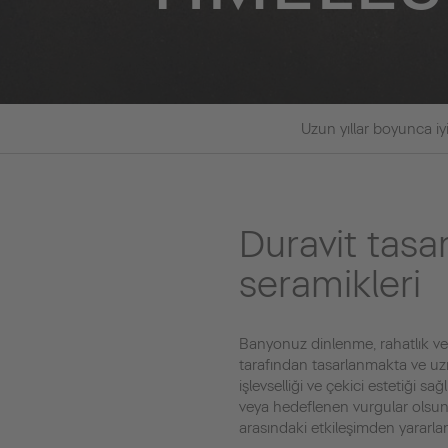
Uzun yıllar boyunca iyi
Duravit tasa
seramikleri
Banyonuz dinlenme, rahatlık ve r
tarafından tasarlanmakta ve uzman
işlevselliği ve çekici estetiği 
veya hedeflenen vurgular olsun:
arasındaki etkileşimden yararlana