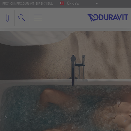
TÜRKIYE
'PRO' IÇIN: PRO.DURAVIT
BIR BAYI BUL