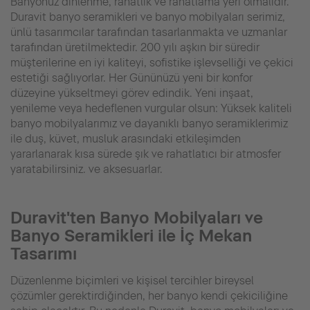
Banyonuz dinlenme, rahatlık ve rahatlama yeri olmalıdır.
Duravit banyo seramikleri ve banyo mobilyaları serimiz,
ünlü tasarımcılar tarafından tasarlanmakta ve uzmanlar
tarafından üretilmektedir. 200 yılı aşkın bir süredir
müşterilerine en iyi kaliteyi, sofistike işlevselliği ve çekici
estetiği sağlıyorlar. Her Gününüzü yeni bir konfor
düzeyine yükseltmeyi görev edindik. Yeni inşaat,
yenileme veya hedeflenen vurgular olsun: Yüksek kaliteli
banyo mobilyalarımız ve dayanıklı banyo seramiklerimiz
ile duş, küvet, musluk arasındaki etkileşimden
yararlanarak kısa sürede şık ve rahatlatıcı bir atmosfer
yaratabilirsiniz. ve aksesuarlar.
Duravit'ten Banyo Mobilyaları ve
Banyo Seramikleri ile İç Mekan
Tasarımı
Düzenlenme biçimleri ve kişisel tercihler bireysel
çözümler gerektirdiğinden, her banyo kendi çekiciliğine