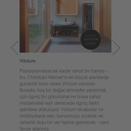
Vitrium
Bent
Paylaşılamayacak kadar rahat bir banyo –
Durav
bu, Christian Werner'ın en küçük alanlarda
Star
güvenlik hissi veren Vitrium serisidir.
mimar
Burada, hoş bir doğal atmosfer yaratmak
olağa
için ilginç bir görünüme ve hisse sahip
çeşi
malzemeler eşit derecede ilginç farklı
Japon
şekillere dökülüyor. Vitrium lavabolar ve
Akıll
mobilyalarla seri, banyonuzu sıcaklık ve
temiz
rahatlık dolu bir yer haline getirecek - yeni
alanl
favori alanınız.
tasar