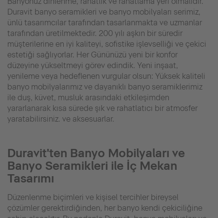
Banyonuz dinlenme, rahatlık ve rahatlama yeri olmalıdır.
Duravit banyo seramikleri ve banyo mobilyaları serimiz,
ünlü tasarımcılar tarafından tasarlanmakta ve uzmanlar
tarafından üretilmektedir. 200 yılı aşkın bir süredir
müşterilerine en iyi kaliteyi, sofistike işlevselliği ve çekici
estetiği sağlıyorlar. Her Gününüzü yeni bir konfor
düzeyine yükseltmeyi görev edindik. Yeni inşaat,
yenileme veya hedeflenen vurgular olsun: Yüksek kaliteli
banyo mobilyalarımız ve dayanıklı banyo seramiklerimiz
ile duş, küvet, musluk arasındaki etkileşimden
yararlanarak kısa sürede şık ve rahatlatıcı bir atmosfer
yaratabilirsiniz. ve aksesuarlar.
Duravit'ten Banyo Mobilyaları ve
Banyo Seramikleri ile İç Mekan
Tasarımı
Düzenlenme biçimleri ve kişisel tercihler bireysel
çözümler gerektirdiğinden, her banyo kendi çekiciliğine