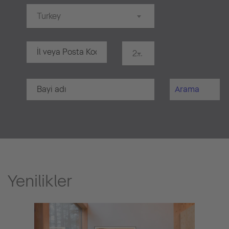
Turkey
20 km
Arama
Yenilikler