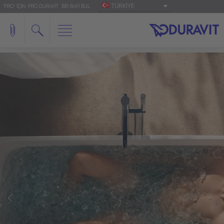
TÜRKIYE
'PRO' IÇIN: PRO.DURAVIT
BIR BAYI BUL