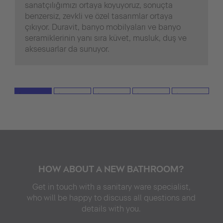
sanatçılığımızı ortaya koyuyoruz, sonuçta
benzersiz, zevkli ve özel tasarımlar ortaya
çıkıyor. Duravit, banyo mobilyaları ve banyo
seramiklerinin yanı sıra küvet, musluk, duş ve
aksesuarlar da sunuyor.
HOW ABOUT A NEW BATHROOM?
Get in touch with a sanitary ware specialist,
who will be happy to discuss all questions and
details with you.