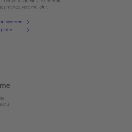
r banyo tasarımınızı bir sonraki
taşımanıza yardımcı olur.
tion systems
 plates
şme
sel
onunu