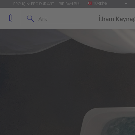
TÜRKIYE
'PRO' IÇIN: PRO.DURAVIT
BIR BAYI BUL
İlham Kayna