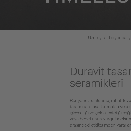
Uzun yıllar boyunca iyi
Duravit tasa
seramikleri
Banyonuz dinlenme, rahatlık ve r
tarafından tasarlanmakta ve uzman
işlevselliği ve çekici estetiği 
veya hedeflenen vurgular olsun:
arasındaki etkileşimden yararlana