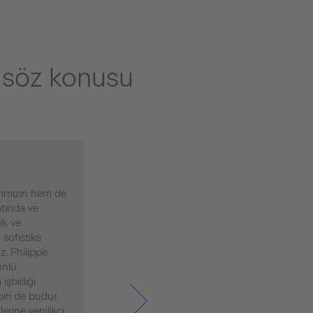
i söz konusu
rımızın hem de
atında ve
ik ve
 sofistike
z. Philippe
ünlü
işbirliği
iri de budur.
erine yenilikçi