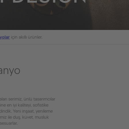
yolar
için akıllı ürünler.
banyo
arı serimiz, ünlü tasarımcılar
 en iyi kaliteyi, sofistike
dindik. Yeni inşaat, yenileme
miz ile duş, küvet, musluk
sesuarlar.