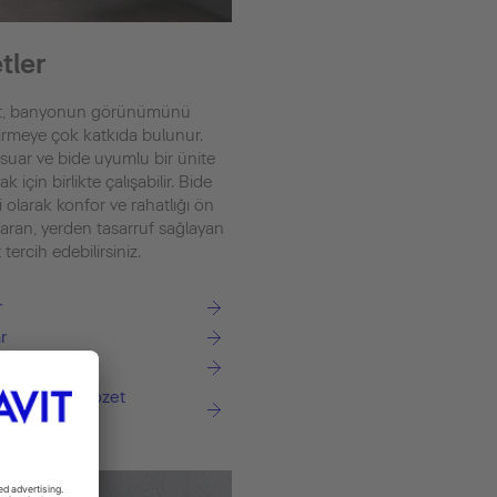
tler
zet, banyonun görünümünü
dirmeye çok katkıda bulunur.
isuar ve bide uyumlu bir ünite
k için birlikte çalışabilir. Bide
fi olarak konfor ve rahatlığı ön
karan, yerden tasarruf sağlayan
 tercih edebilirsiniz.
r
r
h® Akıllı Klozet
ı