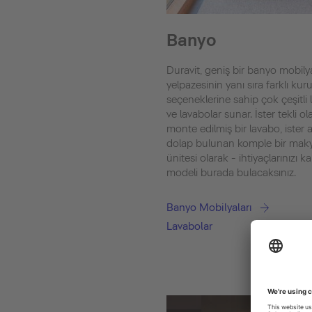
Banyo
Duravit, geniş bir banyo mobily
yelpazesinin yanı sıra farklı ku
seçeneklerine sahip çok çeşitli
ve lavabolar sunar. İster tekli ol
monte edilmiş bir lavabo, ister a
dolap bulunan komple bir maky
ünitesi olarak - ihtiyaçlarınızı k
modeli burada bulacaksınız.
Banyo Mobilyaları
Lavabolar