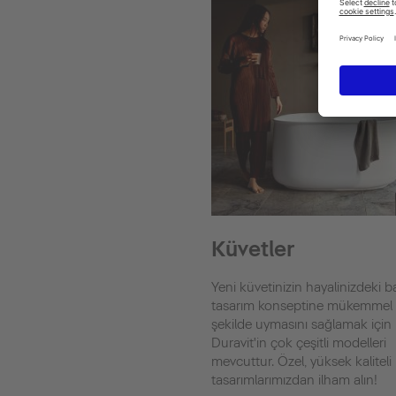
Küvetler
Yeni küvetinizin hayalinizdeki
tasarım konseptine mükemmel 
şekilde uymasını sağlamak için
Duravit'in çok çeşitli modelleri
mevcuttur. Özel, yüksek kaliteli
tasarımlarımızdan ilham alın!