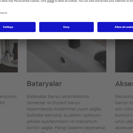
Bataryalar
Akse
 banyonun
Bataryalar banyo seramiklerinizi
Banyonuz
bir
tamamlar ve Duravit banyo
banyo mob
tasarımlarıyla mükemmel uyum sağlar.
son rötuş
Sofistike teknoloji, su jetinin optimum
kontrol c
şekilde ayarlanmasını ve maksimum
ürün yelp
konfor sağlar. Hangi tasarımı seçerseniz
aksesuarl