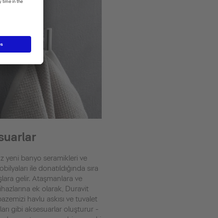
suarlar
 yeni banyo seramikleri ve
ilyaları ile donatıldığında sıra
lara gelir. Ataşmanlara ve
ihazlarına ek olarak, Duravit
azemizi havlu askısı ve tuvalet
arı gibi aksesuarlar oluşturur -