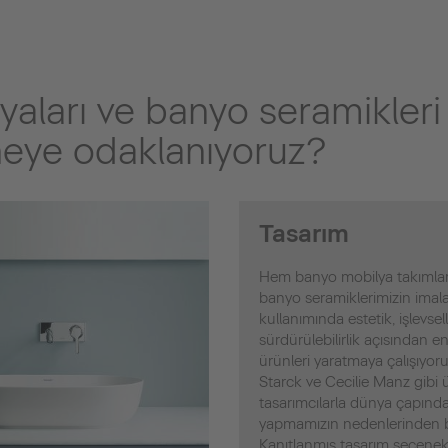
aları ve banyo seramikler
eye odaklanıyoruz?
Tasarım
Hem banyo mobilya takımla
banyo seramiklerimizin imal
kullanımında estetik, işlevsell
sürdürülebilirlik açısından en
ürünleri yaratmaya çalışıyoru
Starck ve Cecilie Manz gibi 
tasarımcılarla dünya çapında 
yapmamızın nedenlerinden b
Kanıtlanmış tasarım seçenekl