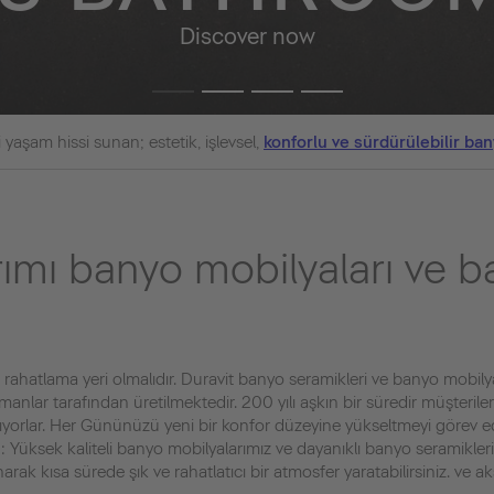
Discover now
 yaşam hissi sunan; estetik, işlevsel,
konforlu ve sürdürülebilir ban
rımı banyo mobilyaları ve 
ahatlama yeri olmalıdır. Duravit banyo seramikleri ve banyo mobilyal
lar tarafından üretilmektedir. 200 yılı aşkın bir süredir müşterilerine
sağlıyorlar. Her Gününüzü yeni bir konfor düzeyine yükseltmeyi görev e
 Yüksek kaliteli banyo mobilyalarımız ve dayanıklı banyo seramikleri
rak kısa sürede şık ve rahatlatıcı bir atmosfer yaratabilirsiniz. ve ak