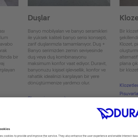
Duşlar
Kloze
ası
Banyo mobilyaları ve banyo seramikleri
Bir klo
rulum
ile yüksek kaliteli banyo serisi konsepti,
şekillen
 lavabo
zarif duşlarımızla tamamlanıyor. Duş +
Klozet, p
arak
Banyo serimizden zemin seviyesinde
oluşturma
ltında bir
duş veya duş kombinasyonu
alternati
aj
maksimum konfor vaat ediyor. Duravit,
plana çı
arşılayan
banyonuzu kişisel işlevsellik, konfor ve
bir klozet
rahatlık idealinizi karşılayan bir yere
dönüştürmenize yardımcı olur.
Klozetle
Pisuvarla
Showering
Bideler
Shower + Bath
SensoWas
Kapaklar