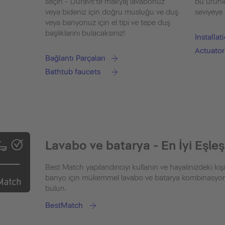
seçin - Duravit'te makyaj lavabonuz
bu ürünle
veya bideniz için doğru musluğu ve duş
seviyeye 
veya banyonuz için el tipi ve tepe duş
başlıklarını bulacaksınız!
Installa
Actuator
Bağlantı Parçaları
Bathtub faucets
Lavabo ve batarya - En İyi Eşle
Best Match yapılandırıcıyı kullanın ve hayalinizdeki kişi
banyo için mükemmel lavabo ve batarya kombinasy
bulun.
BestMatch