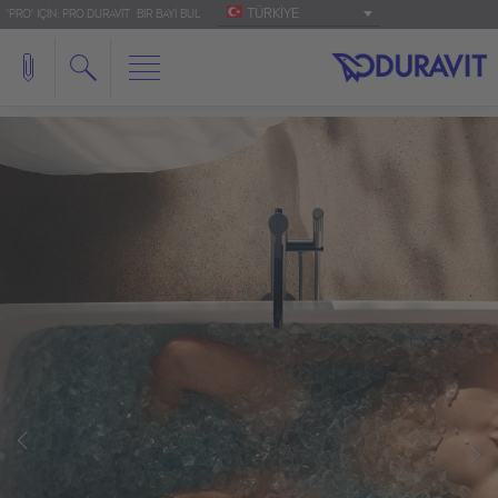
TÜRKIYE
'PRO' IÇIN: PRO.DURAVIT
BIR BAYI BUL