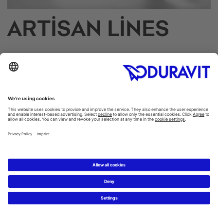
ARTISAN LINES
Duravit Artisan Lines, yalnızca Duravit'in onlarca
yıllık uzmanlığı sayesinde mümkün olan,
olağanüstü derecede teknik bilgi, işçilik ve en
yüksek düzeyde hassasiyet gerektiren seçkin bir
tasarım serisidir.
Artisan Lines