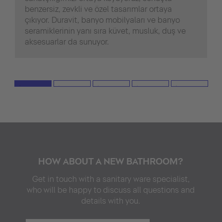
benzersiz, zevkli ve özel tasarımlar ortaya
çıkıyor. Duravit, banyo mobilyaları ve banyo
seramiklerinin yanı sıra küvet, musluk, duş ve
aksesuarlar da sunuyor.
HOW ABOUT A NEW BATHROOM?
Get in touch with a sanitary ware specialist,
who will be happy to discuss all questions and
details with you.