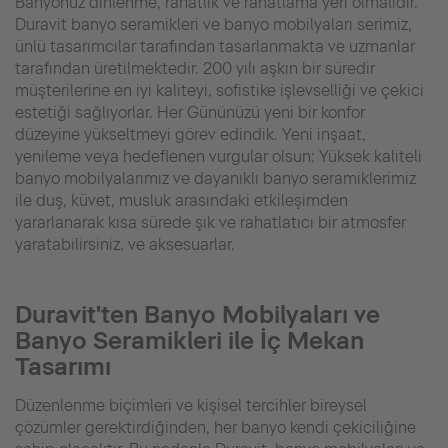
Banyonuz dinlenme, rahatlık ve rahatlama yeri olmalıdır.
Duravit banyo seramikleri ve banyo mobilyaları serimiz,
ünlü tasarımcılar tarafından tasarlanmakta ve uzmanlar
tarafından üretilmektedir. 200 yılı aşkın bir süredir
müşterilerine en iyi kaliteyi, sofistike işlevselliği ve çekici
estetiği sağlıyorlar. Her Gününüzü yeni bir konfor
düzeyine yükseltmeyi görev edindik. Yeni inşaat,
yenileme veya hedeflenen vurgular olsun: Yüksek kaliteli
banyo mobilyalarımız ve dayanıklı banyo seramiklerimiz
ile duş, küvet, musluk arasındaki etkileşimden
yararlanarak kısa sürede şık ve rahatlatıcı bir atmosfer
yaratabilirsiniz. ve aksesuarlar.
Duravit'ten Banyo Mobilyaları ve
Banyo Seramikleri ile İç Mekan
Tasarımı
Düzenlenme biçimleri ve kişisel tercihler bireysel
çözümler gerektirdiğinden, her banyo kendi çekiciliğine