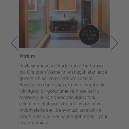
Vitrium
Bent
Paylaşılamayacak kadar rahat bir banyo –
Durav
bu, Christian Werner'ın en küçük alanlarda
Star
güvenlik hissi veren Vitrium serisidir.
mimar
Burada, hoş bir doğal atmosfer yaratmak
olağa
için ilginç bir görünüme ve hisse sahip
çeşi
malzemeler eşit derecede ilginç farklı
Japon
şekillere dökülüyor. Vitrium lavabolar ve
Akıll
mobilyalarla seri, banyonuzu sıcaklık ve
temiz
rahatlık dolu bir yer haline getirecek - yeni
alanl
favori alanınız.
tasar