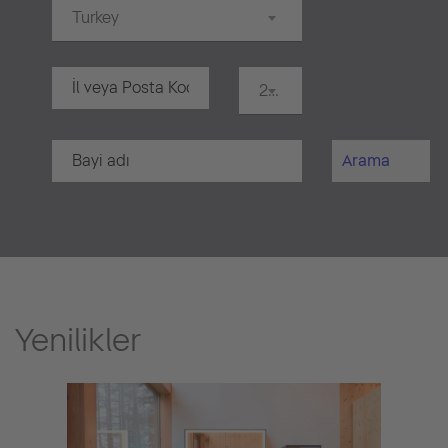
Turkey
20 km
Arama
Yenilikler